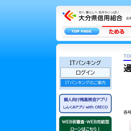
TO
ITバンキング
ログイン
ITバンキングのご案内
個人向け残高照会アプリ
しんくみアプリ with CRECO
各号
WEB仮審査・WEB完結型
ローンはこちら！