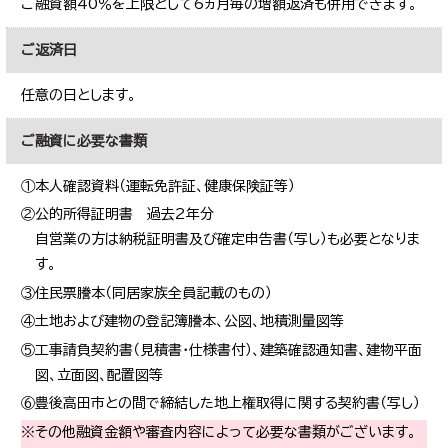
ご融資額40％を上限として6ヵ月毎の増額返済も併用できます。
ご返済日
任意の日とします。
ご融資に必要な書類
①本人確認資料（運転免許証、健康保険証等）
②公的所得証明書 過去2年分
自営業の方は納税証明書及び確定申告書（写し）も必要となりま
す。
③住民票謄本（同居家族全員記載のもの）
④土地および建物の登記簿謄本、公図、地積測量図等
⑤工事請負契約書（見積書・仕様書付）、建築確認通知書、建物平面
図、立面図、配置図等
⑥豊後高田市との間で締結した地上権取得に関する契約書（写し）
※その他融資金額や審査内容によって必要な書類がございます。