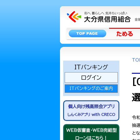
TO
ITバンキング
ログイン
[
ITバンキングのご案内
選
個人向け残高照会アプリ
しんくみアプリ with CRECO
令和
抽選
WEB仮審査・WEB完結型
と
ローンはこちら！