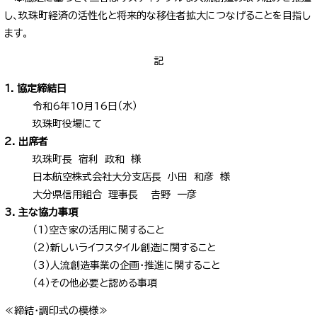
し、玖珠町経済の活性化と将来的な移住者拡大につなげることを目指し
ます。
記
1. 協定締結日
令和6年10月16日（水）
玖珠町役場にて
2. 出席者
玖珠町長 宿利 政和 様
日本航空株式会社大分支店長 小田 和彦 様
大分県信用組合 理事長 𠮷野 一彦
3. 主な協力事項
（1）空き家の活用に関すること
（2）新しいライフスタイル創造に関すること
（3）人流創造事業の企画・推進に関すること
（4）その他必要と認める事項
≪締結・調印式の模様≫