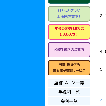
けんしんプラザ
２．
土・日も営業中！
年金のお受け取りは
けんしんで！
相続手続きのご案内
４．
国債・投資信託
５．
書面電子交付サービス
店舗・ATM一覧
手数料一覧
金利一覧