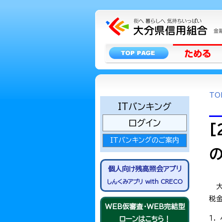
TO
ITバンキング
ログイン
[
ITバンキングのご案内
個人向け残高照会アプリ
しんくみアプリ with CRECO
税金
WEB仮審査・WEB完結型
１．
ローンはこちら！