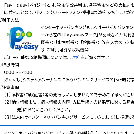
Ｐａｙ－ｅａｓｙ（ペイジー）とは、税金や公共料金、各種料金などの支払
に並ぶことなく、パソコンやスマートフォン・携帯電話から支払うことが
ご利用方法
インターネットバンキングもしくはモバイルバンキン
ーから左の「Pay-easyマーク」が記載された納
関番号」「お客様番号」「確認番号」等を入力のうえ
３．ご利用可能な収納機関
ご利用可能な収納機関については、
こちら
をご覧ください。
お取扱時間
0:00～24:00
※ただし、システムメンテナンスに伴うバンキングサービスの休止時間帯
ご注意事項
（１）領収書（領収証書）等の発行はいたしませんので予めご了承ください
（２）納付情報または請求情報の内容、支払手続きの結果等に関する照会
先）にお問い合わせください。
（３）法人向けインターネットバンキングサービスにつきましては、準備が
インターネットバンキングサービスに係る各種操作方法等については、