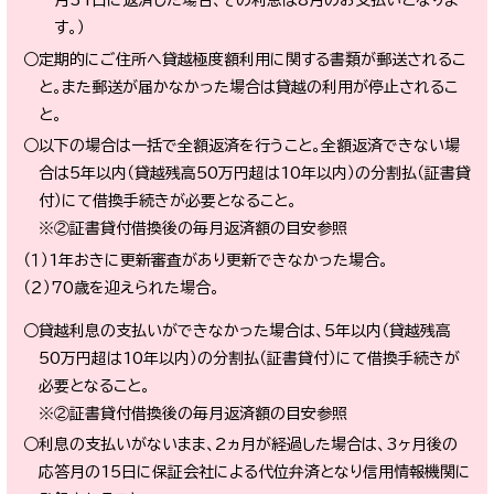
月31日に返済した場合、その利息は8月のお支払いとなりま
す。）
○定期的にご住所へ貸越極度額利用に関する書類が郵送されるこ
と。また郵送が届かなかった場合は貸越の利用が停止されるこ
と。
○以下の場合は一括で全額返済を行うこと。全額返済できない場
合は5年以内（貸越残高50万円超は10年以内）の分割払（証書貸
付）にて借換手続きが必要となること。
※②証書貸付借換後の毎月返済額の目安参照
（１）1年おきに更新審査があり更新できなかった場合。
（２）70歳を迎えられた場合。
○貸越利息の支払いができなかった場合は、5年以内（貸越残高
50万円超は10年以内）の分割払（証書貸付）にて借換手続きが
必要となること。
※②証書貸付借換後の毎月返済額の目安参照
○利息の支払いがないまま、2ヵ月が経過した場合は、3ヶ月後の
応答月の15日に保証会社による代位弁済となり信用情報機関に