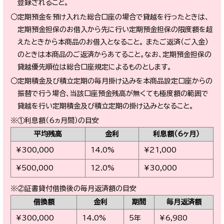
登録されること。
○定期預金を預け入れた総合口座の場合で貸越を行ったときは、
定期預金担保のお借入から先に行い定期預金担保の限度額を超
えたときから本商品のお借入となること。 またご返済（ご入金）
のときは本商品のご返済からあてること。なお、定期預金担保の
貸越優先順位は総合口座規定によるものとします。
○定期積金及び積立定期の毎月掛け込みを本商品設定口座からの
振替で行う場合、当該口座預金残高が無くても極度額の範囲で
貸越を行い定期積金及び積立定期の掛け込みとなること。
※①利息額（6ヵ月間）の目安
平均残高
金利
利息額（6ヶ月）
¥300,000
14.0%
¥21,000
¥500,000
12.0%
¥30,000
※②証書貸付借換後の毎月返済額の目安
借換額
金利
期間
毎月返済額
¥300,000
14.0%
5年
¥6,980