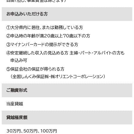
自由（但し、事業資金は除きます）
お申込みいただける方
①大分県内に居住、または勤務している方
②申込時の年齢が満20歳以上70歳以下の方
③マイナンバーカードの提示ができる方
④安定継続した収入の見込める方 主婦・パート・アルバイトの方も
申込み可
⑤保証会社の保証が得られる方
（全国しんくみ保証㈱・㈱オリエントコーポレーション）
ご融資形式
当座貸越
貸越極度額
30万円、50万円、100万円