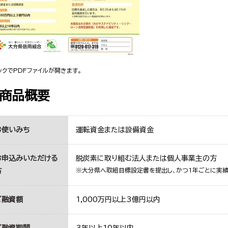
ックでPDFファイルが開きます。
商品概要
お使いみち
運転資金または設備資金
お申込みいただける
脱炭素に取り組む法人または個人事業主の方
方
※大分県へ取組目標設定書を提出し、かつ1年ごとに実績
ご融資額
1,000万円以上3億円以内
ご融資期間
3年以上10年以内