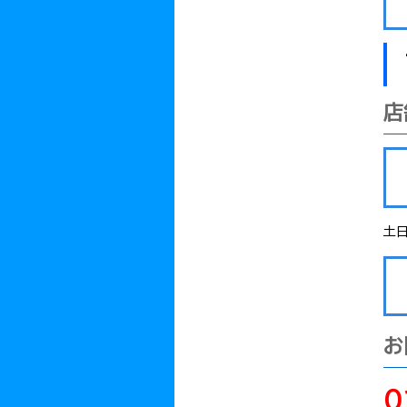
店
土
お
0