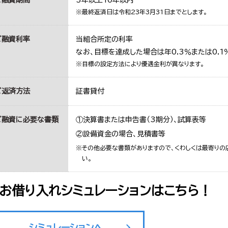
※最終返済日は令和23年3月31日までとします。
ご融資利率
当組合所定の利率
なお、目標を達成した場合は年0.3％または0.1
※目標の設定方法により優遇金利が異なります。
ご返済方法
証書貸付
ご融資に必要な書類
①決算書または申告書（3期分）、試算表等
②設備資金の場合、見積書等
※その他必要な書類がありますので、くわしくは最寄り
い。
お借り入れシミュレーションはこちら！
シミュレーションへ