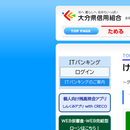
TO
ITバンキング
け
ログイン
ITバンキングのご案内
～グ
個人向け残高照会アプリ
しんくみアプリ with CRECO
WEB仮審査・WEB完結型
ローンはこちら！