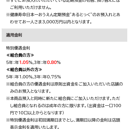
※すでにお預入れいただいている定期預金の切替、預け替えには
ご利用いただけません。
※健康寿命日本一おうえん定期預金”あるとっく”のお預入れとあ
わせてお一人さま3,000万円以内となります。
適用金利
特別優遇金利
≪組合員の方≫
5年：年
1.05
%,3年：年
0.80
%
≪組合員以外の方≫
5年：年1.00%,3年：年0.75%
※組合員の方の優遇金利は原則出資金をご加入いただいた店舗の
みのお預入となります。
※本商品預入と同時に新たに組合員にご加入いただけます。ただ
し組合員となれるのは成年の方に限ります。（出資金は一口100
円で10口以上からとなります）
※特別優遇金利は初回満期日までとし、満期日以降の金利は店頭
表示金利を適用いたします。